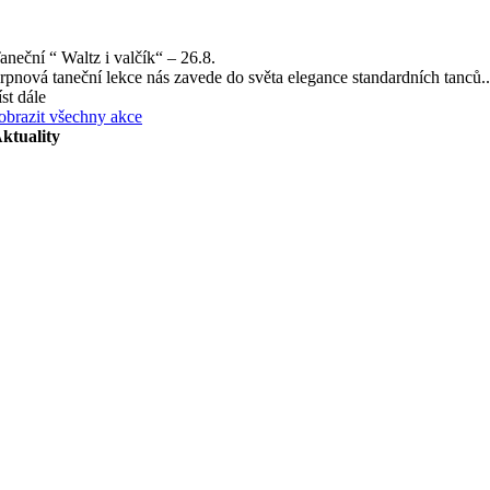
aneční “ Waltz i valčík“ – 26.8.
rpnová taneční lekce nás zavede do světa elegance standardních tanců..
íst dále
obrazit všechny akce
ktuality