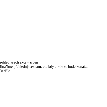
řehled všech akcí – srpen
řinášíme přehledný seznam, co, kdy a kde se bude konat...
íst dále