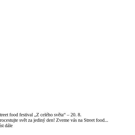
treet food festival „Z celého světa“ – 20. 8.
rocestujte svět za jediný den! Zveme vás na Street food...
íst dále