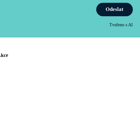
Odeslat
Tvořeno s AI
kce