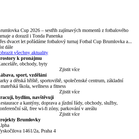
rumlovka Cup 2026 – sestřih zajímavých momentů z fotbalového
urnaje a dorazil i Tonda Panenka
řes dvacet let pořádáme fotbalový turnaj Fotbal Cup Brumlovka a...
íst dále
obrazit všechny aktuality
rostory k pronájmu
anceláře, obchody, byty
Zjistit více
ábava, sport, vzdělání
arky a dětská hřiště, sportoviště, společenské centrum, základní
 mateřská škola, wellness a fitness
Zjistit více
racuji, bydlím, navštěvuji
estaurace a kantýny, doprava a jízdní řády, obchody, služby,
onferenční sál, free wi-fi zóny, parkování v areálu
Zjistit více
rojekty Brumlovky
lpha
yskočilova 1461/2a, Praha 4