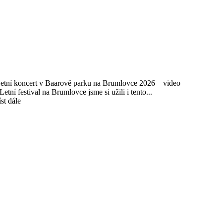
etní koncert v Baarově parku na Brumlovce 2026 – video
etní festival na Brumlovce jsme si užili i tento...
íst dále