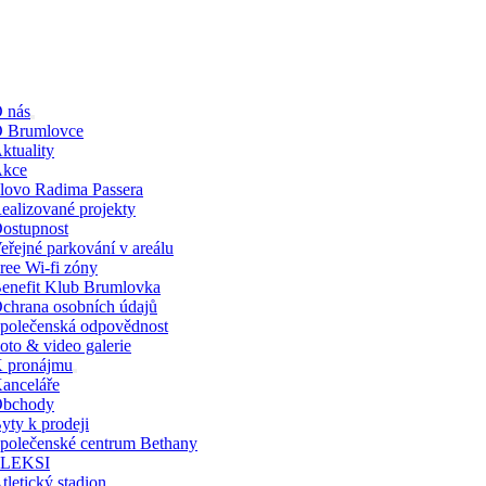
Přeskočit
na
obsah
oggle
 nás
avigation
 Brumlovce
ktuality
kce
lovo Radima Passera
ealizované projekty
ostupnost
eřejné parkování v areálu
ree Wi-fi zóny
enefit Klub Brumlovka
chrana osobních údajů
polečenská odpovědnost
oto & video galerie
 pronájmu
anceláře
bchody
yty k prodeji
polečenské centrum Bethany
FLEKSI
tletický stadion