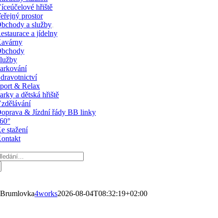
íceúčelové hřiště
eřejný prostor
bchody a služby
estaurace a jídelny
avárny
bchody
lužby
arkování
dravotnictví
port & Relax
arky a dětská hřiště
zdělávání
oprava & Jízdní řády BB linky
60°
e stažení
ontakt
ledat:
Brumlovka
4works
2026-08-04T08:32:19+02:00