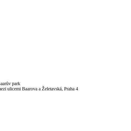
aarův park
ezi ulicemi Baarova a Želetavská, Praha 4