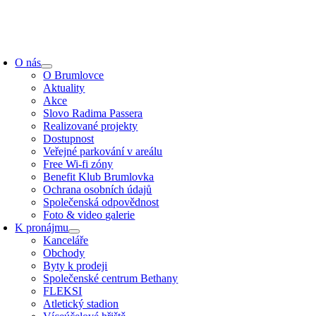
Přeskočit
na
obsah
oggle
avigation
O nás
O Brumlovce
Aktuality
Akce
Slovo Radima Passera
Realizované projekty
Dostupnost
Veřejné parkování v areálu
Free Wi-fi zóny
Benefit Klub Brumlovka
Ochrana osobních údajů
Společenská odpovědnost
Foto & video galerie
K pronájmu
Kanceláře
Obchody
Byty k prodeji
Společenské centrum Bethany
FLEKSI
Atletický stadion