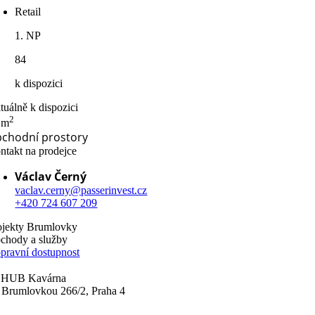
Retail
1. NP
84
k dispozici
tuálně k dispozici
2
 m
chodní prostory
ntakt na prodejce
Václav Černý
vaclav.cerny@passerinvest.cz
+420 724 607 209
ojekty Brumlovky
chody a služby
pravní dostupnost
 HUB Kavárna
 Brumlovkou 266/2, Praha 4