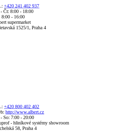
l.:
+420 241 402 937
 - Čt: 8:00 - 18:00
: 8:00 - 16:00
bert supermarket
letavská 1525/1, Praha 4
l.:
+420 800 402 402
b:
http://www.albert.cz
 - So: 7:00 - 20:00
uprof - hliníkové systémy showroom
chelská 58, Praha 4