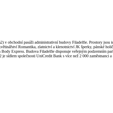
v obchodní pasáži administrativní budovy Filadelfie. Prostory jsou id
květinářství Romantika, zlatnictví a klenotnictví JK šperky, pánské ho
 a Body Express. Budova Filadelfie disponuje veřejným podzemním par
m2 je sídlem společnosti UniCredit Bank s více než 2 000 zaměstnanci 