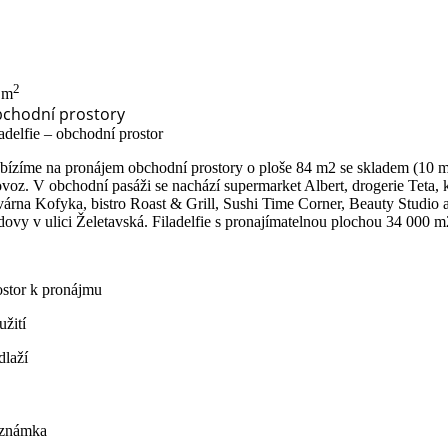
2
 m
chodní prostory
ladelfie – obchodní prostor
bízíme na pronájem obchodní prostory o ploše 84 m2 se skladem (10 m2) 
ovoz. V obchodní pasáži se nachází supermarket Albert, drogerie Teta, 
várna Kofyka, bistro Roast & Grill, Sushi Time Corner, Beauty Studio
dovy v ulici Želetavská. Filadelfie s pronajímatelnou plochou 34 000 
ostor k pronájmu
užití
dlaží
2
známka