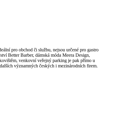
eální pro obchod či službu, nejsou určené pro gastro
ličství Better Barber, dámská móda Meera Design,
kovištěm, venkovní veřejný parking je pak přímo u
a dalších významných českých i mezinárodních firem.