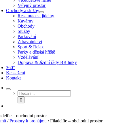
Víceúčelové hřiště
Veřejný prostor
Obchody a služby
Restaurace a jídelny
Kavárny
Obchody
Služby
Parkování
Zdravotnictví
Sport & Relax
Parky a dětská hřiště
Vzdělávání
Doprava & Jízdní řády BB linky
360°
Ke stažení
Kontakt
Hledat:
ladelfie – obchodní prostor
omů
/
Prostory k pronájmu
/
Filadelfie – obchodní prostor