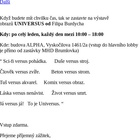
Další
Když budete mít chvilku čas, tak se zastavte na výstavě
obrazů
UNIVERSUS od
Filipa Burdycha
Kdy: po celý leden, každý den mezi 10:00 – 18:00
Kde: budova ALPHA, Vyskočilova 1461/2a (vstup do hlavního lobby
je přímo od zastávky MHD Brumlovka)
“ Sci-fi versus pohádka. Duše versus stroj.
Člověk versus zvíře. Beton versus strom.
Tuš versus akvarel. Komix versus obraz.
Láska versus nenávist. Život versus smrt.
Já versus já! To je Universus. “
Vstup zdarma.
Přejeme příjemný zážitek,