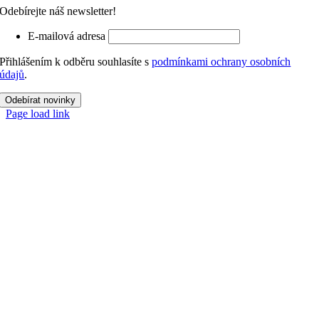
Odebírejte náš newsletter!
E-mailová adresa
Přihlášením k odběru souhlasíte s
podmínkami ochrany osobních
údajů
.
Odebírat novinky
Page load link