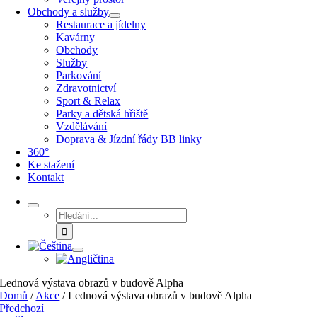
Obchody a služby
Restaurace a jídelny
Kavárny
Obchody
Služby
Parkování
Zdravotnictví
Sport & Relax
Parky a dětská hřiště
Vzdělávání
Doprava & Jízdní řády BB linky
360°
Ke stažení
Kontakt
Hledat:
Lednová výstava obrazů v budově Alpha
Domů
/
Akce
/
Lednová výstava obrazů v budově Alpha
Předchozí