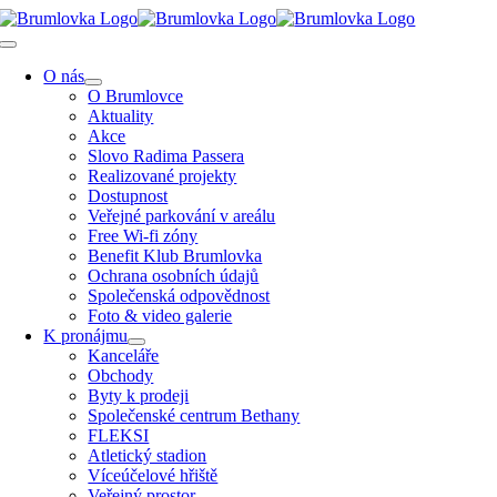
Přeskočit
na
Toggle
obsah
Navigation
O nás
O Brumlovce
Aktuality
Akce
Slovo Radima Passera
Realizované projekty
Dostupnost
Veřejné parkování v areálu
Free Wi-fi zóny
Benefit Klub Brumlovka
Ochrana osobních údajů
Společenská odpovědnost
Foto & video galerie
K pronájmu
Kanceláře
Obchody
Byty k prodeji
Společenské centrum Bethany
FLEKSI
Atletický stadion
Víceúčelové hřiště
Veřejný prostor