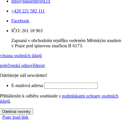
info@passerinvest.cz
+420 221 582 111
Facebook
IČO: 261 18 963
Zapsaná v obchodním rejstříku vedeném Městským soudem
v Praze pod spisovou značkou B 6173.
chrana osobních údajů
polečenská odpovědnost
Odebírejte náš newsletter!
E-mailová adresa
Přihlášením k odběru souhlasíte s
podmínkami ochrany osobních
údajů
.
Odebírat novinky
Page load link