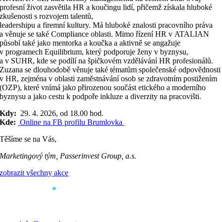
profesní život zasvětila HR a koučingu lidí, přičemž získala hluboké
zkušenosti s rozvojem talentů,
leadershipu a firemní kultury. Má hluboké znalosti pracovního práva
a věnuje se také Compliance oblasti. Mimo řízení HR v ATALIAN
působí také jako mentorka a koučka a aktivně se angažuje
v programech Equilibrium, který podporuje ženy v byznysu,
a v SUHR, kde se podílí na špičkovém vzdělávání HR profesionálů.
Zuzana se dlouhodobě věnuje také tématům společenské odpovědnosti
v HR, zejména v oblasti zaměstnávání osob se zdravotním postižením
(OZP), které vnímá jako přirozenou součást etického a moderního
byznysu a jako cestu k podpoře inkluze a diverzity na pracovišti.
Kdy:
29. 4. 2026, od 18.00 hod.
Kde:
Online na FB profilu Brumlovka
Těšíme se na Vás,
Marketingový tým, Passerinvest Group, a.s.
zobrazit všechny akce