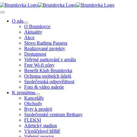
Přeskočit
na
Toggle
obsah
Navigation
O nás
O Brumlovce
Aktuality
Akce
Slovo Radima Passera
Realizované projekty
Dostupnost
Veřejné parkování v areálu
Free Wi-fi zóny
Benefit Klub Brumlovka
Ochrana osobních údajů
Společenská odpovědnost
Foto & video galerie
K pronájmu
Kanceláře
Obchody
Byty k prodeji
Společenské centrum Bethany
FLEKSI
Atletický stadion
Víceúčelové hřiště
Veřejný prostor