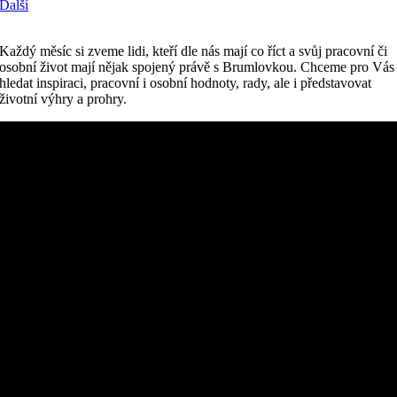
Další
Každý měsíc si zveme lidi, kteří dle nás mají co říct a svůj pracovní či
osobní život mají nějak spojený právě s Brumlovkou. Chceme pro Vás
hledat inspiraci, pracovní i osobní hodnoty, rady, ale i představovat
životní výhry a prohry.