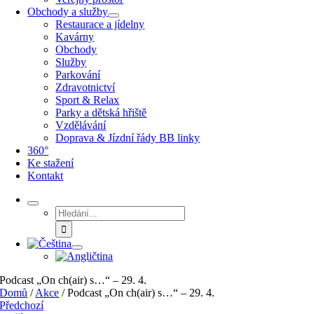
Obchody a služby
Restaurace a jídelny
Kavárny
Obchody
Služby
Parkování
Zdravotnictví
Sport & Relax
Parky a dětská hřiště
Vzdělávání
Doprava & Jízdní řády BB linky
360°
Ke stažení
Kontakt
Hledat:
Podcast „On ch(air) s…“ – 29. 4.
Domů
/
Akce
/
Podcast „On ch(air) s…“ – 29. 4.
Předchozí