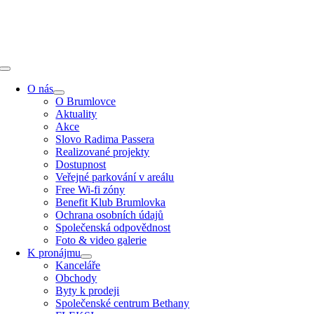
Přeskočit
na
obsah
Toggle
Navigation
O nás
O Brumlovce
Aktuality
Akce
Slovo Radima Passera
Realizované projekty
Dostupnost
Veřejné parkování v areálu
Free Wi-fi zóny
Benefit Klub Brumlovka
Ochrana osobních údajů
Společenská odpovědnost
Foto & video galerie
K pronájmu
Kanceláře
Obchody
Byty k prodeji
Společenské centrum Bethany