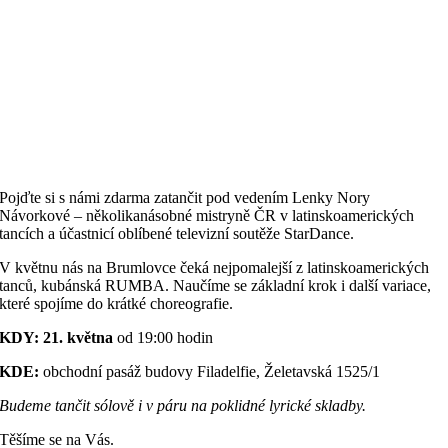
Pojďte si s námi zdarma zatančit pod vedením Lenky Nory
Návorkové – několikanásobné mistryně ČR v latinskoamerických
tancích a účastnicí oblíbené televizní soutěže StarDance.
V květnu nás na Brumlovce čeká nejpomalejší z latinskoamerických
tanců, kubánská RUMBA. Naučíme se základní krok i další variace,
které spojíme do krátké choreografie.
KDY: 21. května
od 19:00 hodin
KDE:
obchodní pasáž budovy Filadelfie, Želetavská 1525/1
Budeme tančit sólově i v páru na poklidné lyrické skladby.
Těšíme se na Vás.