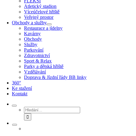
FLEKSI
Atletický stadion
Víceúčelové hřiště
Veřejný prostor
Obchody a služby
Restaurace a jídelny
Kavárny
Obchody
Služby
Parkování
Zdravotnictví
Sport & Relax
Parky a dětská hřiště
Vzdělávání
Doprava & Jízdní řády BB linky
360°
Ke stažení
Kontakt
Hledat: