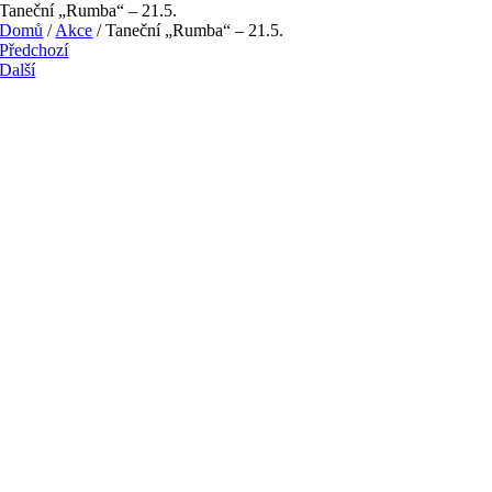
Taneční „Rumba“ – 21.5.
Domů
/
Akce
/
Taneční „Rumba“ – 21.5.
Předchozí
Další