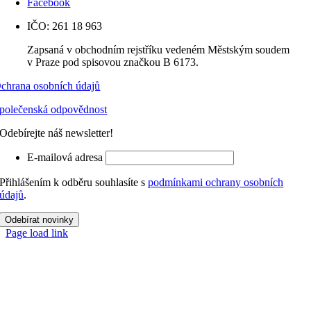
Facebook
IČO: 261 18 963
Zapsaná v obchodním rejstříku vedeném Městským soudem
v Praze pod spisovou značkou B 6173.
chrana osobních údajů
polečenská odpovědnost
Odebírejte náš newsletter!
E-mailová adresa
Přihlášením k odběru souhlasíte s
podmínkami ochrany osobních
údajů
.
Odebírat novinky
Page load link