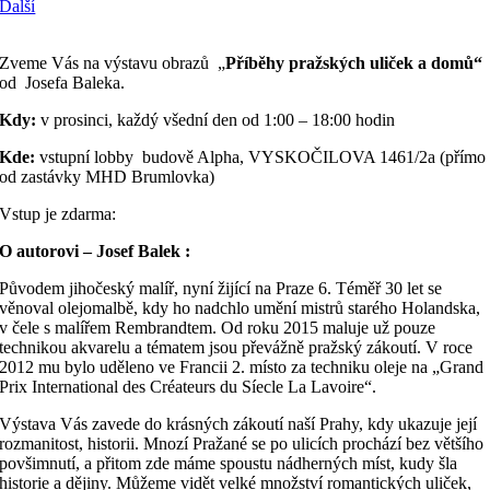
Další
Zveme Vás na výstavu obrazů „
Příběhy pražských uliček a domů“
od Josefa Baleka.
Kdy:
v prosinci, každý všední den od 1:00 – 18:00 hodin
Kde:
vstupní lobby budově Alpha, VYSKOČILOVA 1461/2a (přímo
od zastávky MHD Brumlovka)
Vstup je zdarma:
O autorovi – Josef Balek :
Původem jihočeský malíř, nyní žijící na Praze 6. Téměř 30 let se
věnoval olejomalbě, kdy ho nadchlo umění mistrů starého Holandska,
v čele s malířem Rembrandtem. Od roku 2015 maluje už pouze
technikou akvarelu a tématem jsou převážně pražský zákoutí. V roce
2012 mu bylo uděleno ve Francii 2. místo za techniku oleje na „Grand
Prix International des Créateurs du Síecle La Lavoire“.
Výstava Vás zavede do krásných zákoutí naší Prahy, kdy ukazuje její
rozmanitost, historii. Mnozí Pražané se po ulicích prochází bez většího
povšimnutí, a přitom zde máme spoustu nádherných míst, kudy šla
historie a dějiny. Můžeme vidět velké množství romantických uliček,