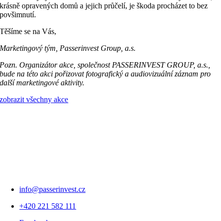
krásně opravených domů a jejich průčelí, je škoda procházet to bez
povšimnutí.
Těšíme se na Vás,
Marketingový tým, Passerinvest Group, a.s.
Pozn. Organizátor akce, společnost PASSERINVEST GROUP, a.s.,
bude na této akci pořizovat fotografický a audiovizuální záznam pro
další marketingové aktivity.
zobrazit všechny akce
info@passerinvest.cz
+420 221 582 111