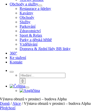
Obchody a služby
Restaurace a jídelny
Kavárny
Obchody
Služby
Parkování
Zdravotnictví
Sport & Relax
Parky a dětská hřiště
Vzdělávání
Doprava & Jízdní řády BB linky
360°
Ke stažení
Kontakt
Hledat:
Výstava obrazů v prosinci – budova Alpha
Domů
/
Akce
/
Výstava obrazů v prosinci – budova Alpha
Předchozí