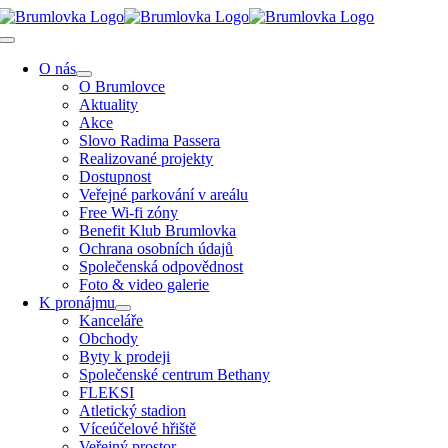
Přeskočit
na
Toggle
obsah
Navigation
O nás
O Brumlovce
Aktuality
Akce
Slovo Radima Passera
Realizované projekty
Dostupnost
Veřejné parkování v areálu
Free Wi-fi zóny
Benefit Klub Brumlovka
Ochrana osobních údajů
Společenská odpovědnost
Foto & video galerie
K pronájmu
Kanceláře
Obchody
Byty k prodeji
Společenské centrum Bethany
FLEKSI
Atletický stadion
Víceúčelové hřiště
Veřejný prostor