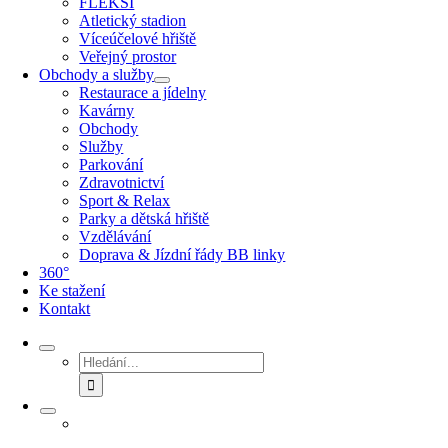
FLEKSI
Atletický stadion
Víceúčelové hřiště
Veřejný prostor
Obchody a služby
Restaurace a jídelny
Kavárny
Obchody
Služby
Parkování
Zdravotnictví
Sport & Relax
Parky a dětská hřiště
Vzdělávání
Doprava & Jízdní řády BB linky
360°
Ke stažení
Kontakt
Hledat: