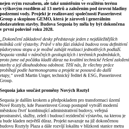
nejen svým rozsahem, ale také umístěním ve svažitém terénu
s výškovým rozdílem až 13 metrů a založením pod úrovní hladiny
podzemní vody.
Projekt je realizovaný společností Passerinvest
Group a skupinou GEMO, která je zároveň i generálním
dodavatelem stavby. Budova Sequoia by měla by být dokončena
v první polovině roku 2028.
„Dokončení základové desky představuje jeden z nejdůležitějších
milníků celé výstavby. Právě v této fázi získává budova svou definitivní
půdorysnou stopu a je možné zahájit realizaci jednotlivých podlaží.
Sequoia vzniká v náročných geologických i terénních podmínkách,
proto jsme od počátku kladli důraz na kvalitní technické řešení založen
stavby a její dlouhodobou odolnost. Těší nás, že všechny práce
probíhají podle harmonogramu a projekt se posouvá do další
etapy,“
uvedl Martin Unger, technický ředitel & ESG, Passerinvest
Group.
Sequoia jako součást proměny Nových Roztyl
Sequoia je dalším krokem a předpokladem pro transformaci území
Nové Roztyly, kde Passerinvest Group postupně vytváří moderní
městskou čtvrť kombinující administrativní budovy, veřejná
prostranství, služby, zeleň i budoucí rezidenční výstavbu, na kterou je
a bude kladen největší důraz. Projekt navazuje na již dokončenou
budovu Roztyly Plaza a dále rozvíjí lokalitu v blízkosti stanice metra