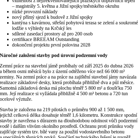
viditelnost z nejfrekventovanějších pražských dopravních tepen
– magistrály 5. května a Jižní spojky/městského okruhu
nízké provozní náklady
nový přímý sjezd k budově z Jižní spojky
kantýna s kavárnou, střešní pobytová terasa se zelení a soukrom
lodžie s výhledy na Krčský les
sdílené zasedací prostory až pro 200 osob
certifikace BREEAM Outstanding
dokončení projektu první polovina 2028
Náročné založení stavby pod úrovní podzemní vody
Zemní práce na stavební jámě probíhaly od září 2025 do dubna 2026
a během osmi měsíců bylo z území odtěženo více než 66 000 m³
zeminy. Na zemní práce a na práce na zajištění stavební jámy navázala
realizace základové desky, která probíhala přibližně dva a půl měsíce.
Samotná základová deska má plochu téměř 5 800 m² a tloušťku 750
mm. Její realizace si vyžádala přibližně 4 500 m³ betonu a 720 tun
ocelové výztuže.
Stavba je založena na 219 pilotách o průměru 900 až 1 500 mm,
jejichž celková délka dosahuje téměř 1,6 kilometru. Konstrukce spodní
stavby je navržena s důrazem na dlouhodobou odolnost vůči podzemní
vodě i dalším vlivům okolního prostředí. Ochranu proti průniku vody
zajišťuje systém tzv. bílé vany za použití vodostavebního betonu
a speciálních těsnicích prvků. Součástí technického řešení je rovněž