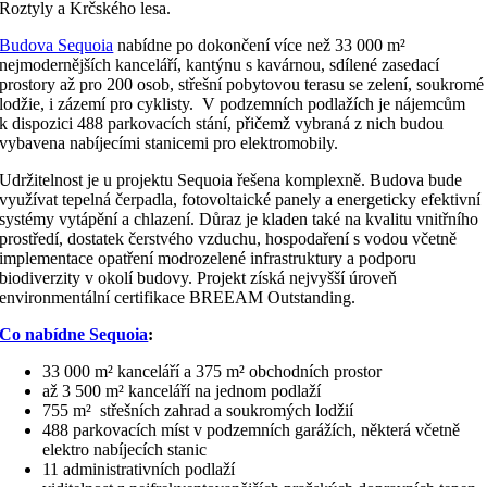
Roztyly a Krčského lesa.
Budova Sequoia
nabídne po dokončení více než 33 000 m²
nejmodernějších kanceláří, kantýnu s kavárnou, sdílené zasedací
prostory až pro 200 osob, střešní pobytovou terasu se zelení, soukromé
lodžie, i zázemí pro cyklisty. V podzemních podlažích je nájemcům
k dispozici 488 parkovacích stání, přičemž vybraná z nich budou
vybavena nabíjecími stanicemi pro elektromobily.
Udržitelnost je u projektu Sequoia řešena komplexně. Budova bude
využívat tepelná čerpadla, fotovoltaické panely a energeticky efektivní
systémy vytápění a chlazení. Důraz je kladen také na kvalitu vnitřního
prostředí, dostatek čerstvého vzduchu, hospodaření s vodou včetně
implementace opatření modrozelené infrastruktury a podporu
biodiverzity v okolí budovy. Projekt získá nejvyšší úroveň
environmentální certifikace BREEAM Outstanding.
Co nabídne Sequoia
:
33 000 m² kanceláří a 375 m² obchodních prostor
až 3 500 m² kanceláří na jednom podlaží
755 m² střešních zahrad a soukromých lodžií
488 parkovacích míst v podzemních garážích, některá včetně
elektro nabíjecích stanic
11 administrativních podlaží