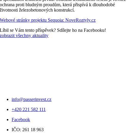
ochrana proti bludným proudům, která přispívá k dlouhodobé
životnosti železobetonových konstrukcí.
Webové stránky projektu Sequoia: NoveRoztyly.cz
Líbil se Vám tento příspěvek? Sdílejte ho na Facebooku!
zobrazit všechny aktuality
info@passerinvest.cz
+420 221 582 111
Facebook
IČO: 261 18 963