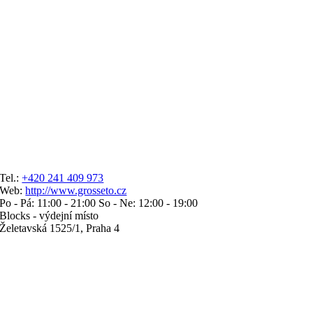
Tel.:
+420 241 409 973
Web:
http://www.grosseto.cz
Po - Pá: 11:00 - 21:00 So - Ne: 12:00 - 19:00
Blocks - výdejní místo
Želetavská 1525/1, Praha 4