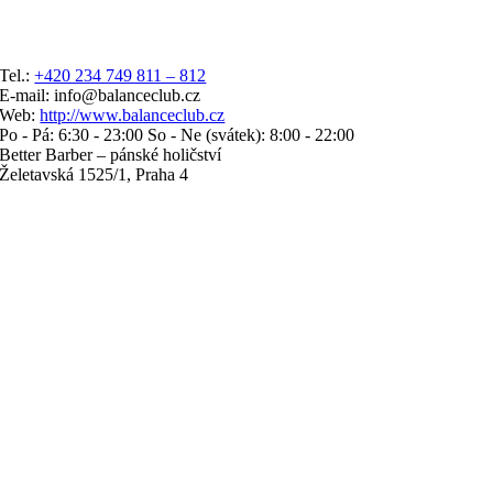
Tel.:
+420 234 749 811 – 812
E-mail: info@balanceclub.cz
Web:
http://www.balanceclub.cz
Po - Pá: 6:30 - 23:00 So - Ne (svátek): 8:00 - 22:00
Better Barber – pánské holičství
Želetavská 1525/1, Praha 4