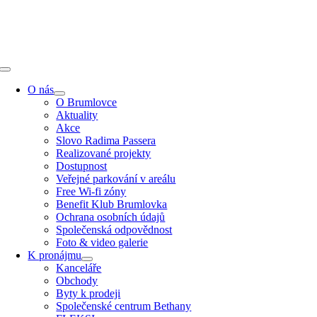
Přeskočit
na
obsah
Toggle
Navigation
O nás
O Brumlovce
Aktuality
Akce
Slovo Radima Passera
Realizované projekty
Dostupnost
Veřejné parkování v areálu
Free Wi-fi zóny
Benefit Klub Brumlovka
Ochrana osobních údajů
Společenská odpovědnost
Foto & video galerie
K pronájmu
Kanceláře
Obchody
Byty k prodeji
Společenské centrum Bethany