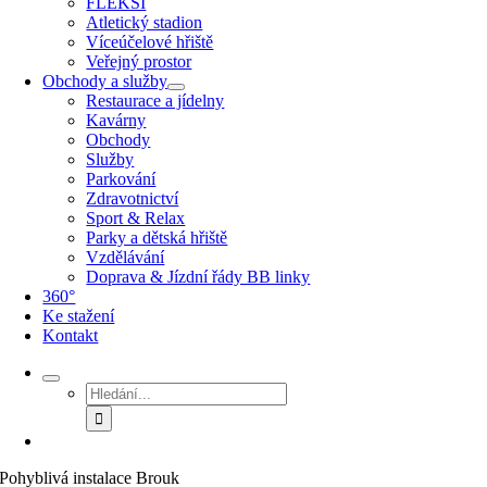
FLEKSI
Atletický stadion
Víceúčelové hřiště
Veřejný prostor
Obchody a služby
Restaurace a jídelny
Kavárny
Obchody
Služby
Parkování
Zdravotnictví
Sport & Relax
Parky a dětská hřiště
Vzdělávání
Doprava & Jízdní řády BB linky
360°
Ke stažení
Kontakt
Hledat:
Pohyblivá instalace Brouk