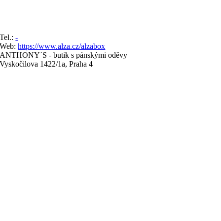
Tel.:
-
Web:
https://www.alza.cz/alzabox
ANTHONY´S - butik s pánskými oděvy
Vyskočilova 1422/1a, Praha 4