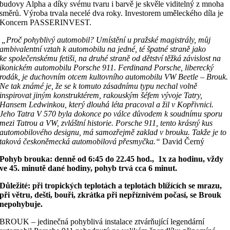
budovy Alpha a díky svému tvaru i barvě je skvěle viditelný z mnoha
směrů. Výroba trvala necelé dva roky. Investorem uměleckého díla je
Koncern PASSERINVEST.
„Proč pohyblivý automobil? Umístění u pražské magistrály, můj
ambivalentní vztah k automobilu na jedné, té špatné straně jako
ke společenskému fetiši, na druhé straně od dětství těžká závislost na
ikonickém automobilu Porsche 911. Ferdinand Porsche, liberecký
rodák, je duchovním otcem kultovního automobilu VW Beetle – Brouk.
Ne tak známé je, že se k tomuto zásadnímu typu nechal volně
inspirovat jiným konstruktérem, rakouským šéfem vývoje Tatry,
Hansem Ledwinkou, který dlouhá léta pracoval a žil v Kopřivnici.
Jeho Tatra V 570 byla dokonce po válce důvodem k soudnímu sporu
mezi Tatrou a VW, zvláštní historie. Porsche 911, tento krásný kus
automobilového designu, má samozřejmě zaklad v brouku. Takže je to
taková českoněmecká automobilová přesmyčka.“
David Černý
Pohyb brouka: denně od 6:45 do 22.45 hod., 1x za hodinu, vždy
ve 45. minutě dané hodiny, pohyb trvá cca 6 minut.
Důležité: při tropických teplotách a teplotách blížících se mrazu,
při větru, dešti, bouři, zkrátka při nepříznivém počasí, se Brouk
nepohybuje.
BROUK – jedinečná pohyblivá instalace ztvárňující legendární