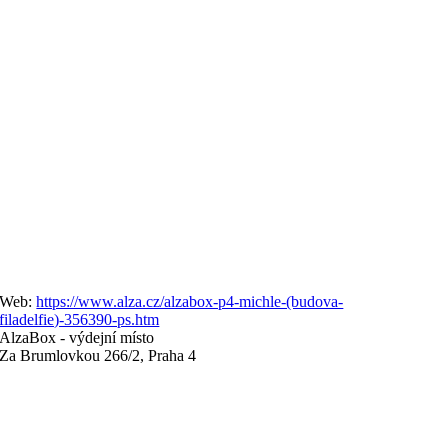
Web:
https://www.alza.cz/alzabox-p4-michle-(budova-
filadelfie)-356390-ps.htm
AlzaBox - výdejní místo
Za Brumlovkou 266/2, Praha 4