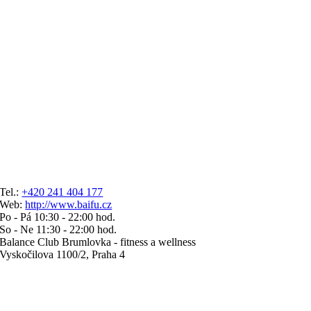
Tel.:
+420 241 404 177
Web:
http://www.baifu.cz
Po - Pá 10:30 - 22:00 hod.
So - Ne 11:30 - 22:00 hod.
Balance Club Brumlovka - fitness a wellness
Vyskočilova 1100/2, Praha 4