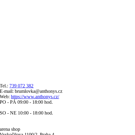
Tel.:
739 072 382
E-mail: brumlovka@anthonys.cz
Web:
https://www.anthonys.cz/
PO - PÁ 09:00 - 18:00 hod.
SO - NE 10:00 - 18:00 hod.
arena shop
Vyskočilova 1100/2, Praha 4