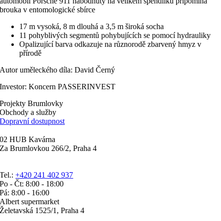
automobil Porsche 911 nabodnutý na velikém špendlíku připomíná
brouka v entomologické sbírce
17 m vysoká, 8 m dlouhá a 3,5 m široká socha
11 pohyblivých segmentů pohybujících se pomocí hydrauliky
Opalizující barva odkazuje na různorodě zbarvený hmyz v
přírodě
Autor uměleckého díla: David Černý
Investor: Koncern PASSERINVEST
Projekty Brumlovky
Obchody a služby
Dopravní dostupnost
02 HUB Kavárna
Za Brumlovkou 266/2, Praha 4
Tel.:
+420 241 402 937
Po - Čt: 8:00 - 18:00
Pá: 8:00 - 16:00
Albert supermarket
Želetavská 1525/1, Praha 4